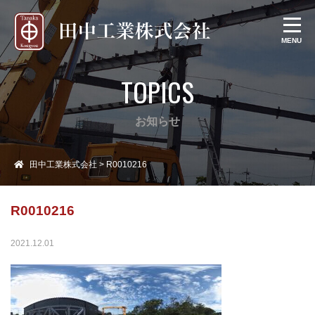
TOPICS
ホーム
会社情報
お知らせ
業務内容
田中工業株式会社
>
R0010216
取り組み
R0010216
採用情報
2021.12.01
お問い合わせ